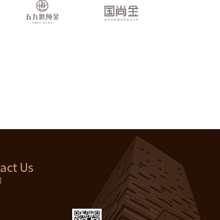
act Us
们