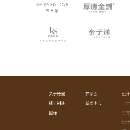
关于德诚
梦享会
设计
精工制造
新闻中心
与世
东方
招标
设计